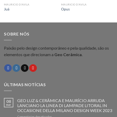
MAURICIO D'AVILA
MAURICIO D'AVILA
Juá
Opus
SOBRE NÓS
Paixão pelo design contemporâneo e pela qualidade, são os
elementos que direcionam a
Geo Cerâmica
.
ÚLTIMAS NOTÍCIAS
GEO LUZ & CERÂMICA E MAURÍCIO ARRUDA
08
mar
LANCIANO LA LINEA DI LAMPADE LITORAL IN
OCCASIONE DELLA MILANO DESIGN WEEK 2023
em
Comentários desativados