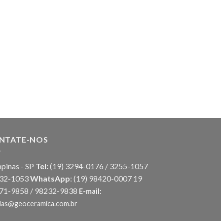
MAURICIO D'AVILA
Opus
NTATE-NOS
pinas - SP
Tel:
(19) 3294-0176 / 3255-1057
032-1053
WhatsApp
:
(19) 98420-0007
19
71-9858 / 98232-9838
E-mail:
das@geoceramica.com.br