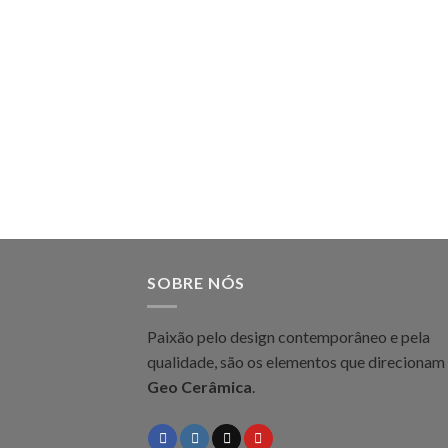
SOBRE NÓS
Paixão pelo design contemporâneo e pela
qualidade, são os elementos que direcionam
Geo Cerâmica
.