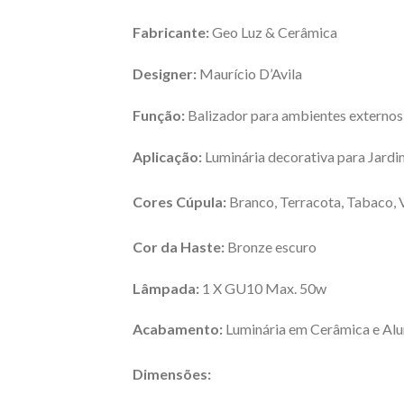
Fabricante:
Geo Luz & Cerâmica
Designer:
Maurício D’Avila
Função:
Balizador para ambientes externos
Aplicação:
Luminária decorativa para Jardi
Cores Cúpula:
Branco, Terracota, Tabaco, V
Cor da Haste:
Bronze escuro
Lâmpada:
1 X GU10 Max. 50w
Acabamento:
Luminária em Cerâmica e Alu
Dimensões: