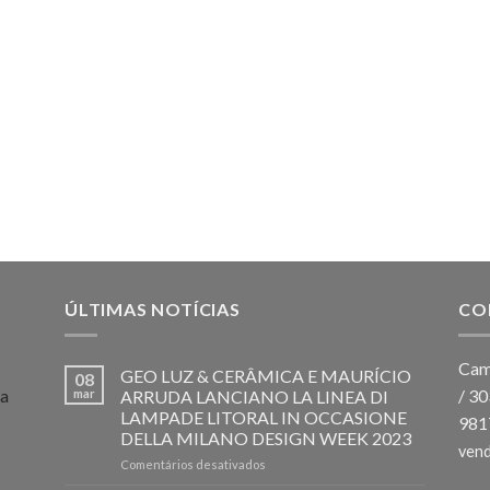
ÚLTIMAS NOTÍCIAS
CO
Cam
GEO LUZ & CERÂMICA E MAURÍCIO
08
 a
/ 3
mar
ARRUDA LANCIANO LA LINEA DI
LAMPADE LITORAL IN OCCASIONE
981
DELLA MILANO DESIGN WEEK 2023
ven
em
Comentários desativados
GEO