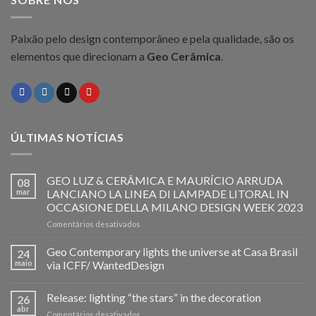
Paixão pelo design contemporâneo e pela qualidade, são os
elementos que direcionam a
Geo Cerâmica
.
ÚLTIMAS NOTÍCIAS
GEO LUZ & CERÂMICA E MAURÍCIO ARRUDA
08
mar
LANCIANO LA LINEA DI LAMPADE LITORAL IN
OCCASIONE DELLA MILANO DESIGN WEEK 2023
em
Comentários desativados
GEO
LUZ
Geo Contemporary lights the universe at Casa Brasil
24
&
maio
via ICFF/ WantedDesign
CERÂMICA
E
Release: lighting “the stars” in the decoration
MAURÍCIO
26
ARRUDA
abr
em
Comentários desativados