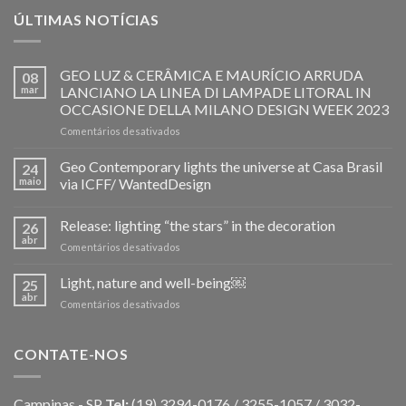
ÚLTIMAS NOTÍCIAS
GEO LUZ & CERÂMICA E MAURÍCIO ARRUDA
08
mar
LANCIANO LA LINEA DI LAMPADE LITORAL IN
OCCASIONE DELLA MILANO DESIGN WEEK 2023
em
Comentários desativados
GEO
LUZ
Geo Contemporary lights the universe at Casa Brasil
24
&
maio
via ICFF/ WantedDesign
CERÂMICA
E
Release: lighting “the stars” in the decoration
MAURÍCIO
26
ARRUDA
abr
em
Comentários desativados
LANCIANO
Release:
LA
lighting
Light, nature and well-being￼
25
LINEA
“the
abr
DI
em
Comentários desativados
stars”
LAMPADE
Light,
in
LITORAL
nature
the
IN
and
CONTATE-NOS
decoration
OCCASIONE
well-
DELLA
being
MILANO
￼
Campinas - SP
Tel:
(19) 3294-0176 / 3255-1057 / 3032-