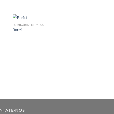
LUMINÁRIAS DE MESA
Buriti
MAURICIO D'AVILA
Guanabara
NTATE-NOS