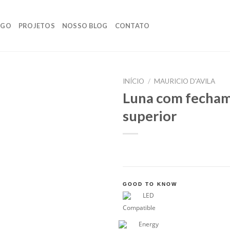
OGO
PROJETOS
NOSSO BLOG
CONTATO
INÍCIO
/
MAURICIO D'AVILA
Luna com fecha
superior
GOOD TO KNOW
LED
Compatible
Energy