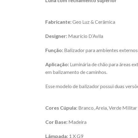
Luna com fechamento superior
Fabricante:
Geo Luz & Cerâmica
Designer:
Maurício D’Avila
Função:
Balizador para ambientes externos
Aplicação:
Luminária de chão para áreas ext
em balizamento de caminhos.
Esse modelo de balizador possui duas vers
Cores Cúpula:
Branco, Areia, Verde Militar 
Cor Base:
Madeira
Lâmpada:
1 X G9