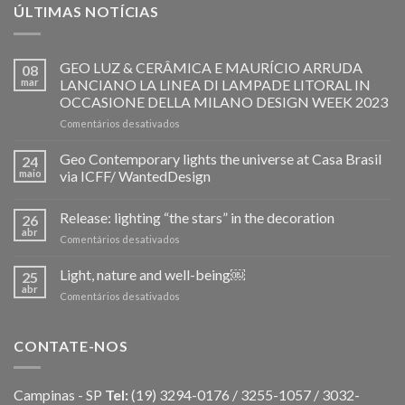
ÚLTIMAS NOTÍCIAS
GEO LUZ & CERÂMICA E MAURÍCIO ARRUDA
08
mar
LANCIANO LA LINEA DI LAMPADE LITORAL IN
OCCASIONE DELLA MILANO DESIGN WEEK 2023
em
Comentários desativados
GEO
LUZ
Geo Contemporary lights the universe at Casa Brasil
24
&
maio
via ICFF/ WantedDesign
CERÂMICA
E
Release: lighting “the stars” in the decoration
MAURÍCIO
26
ARRUDA
abr
em
Comentários desativados
LANCIANO
Release:
LA
lighting
Light, nature and well-being￼
25
LINEA
“the
abr
DI
em
Comentários desativados
stars”
LAMPADE
Light,
in
LITORAL
nature
the
IN
and
CONTATE-NOS
decoration
OCCASIONE
well-
DELLA
being
MILANO
￼
Campinas - SP
Tel:
(19) 3294-0176 / 3255-1057 / 3032-
DESIGN