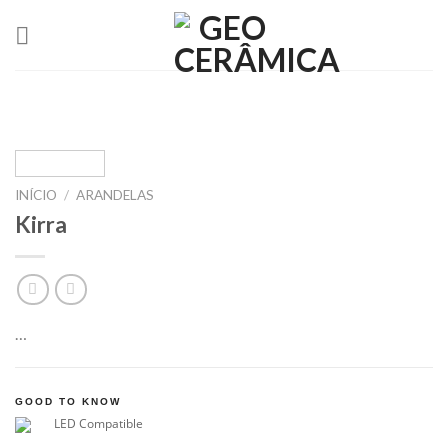
Skip
to
content
INÍCIO
/
ARANDELAS
Kirra
…
GOOD TO KNOW
LED Compatible