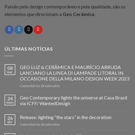
Paixão pelo design contemporâneo e pela qualidade, são os
elementos que direcionam a
Geo Cerâmica
.
ÚLTIMAS NOTÍCIAS
GEO LUZ & CERÂMICA E MAURÍCIO ARRUDA
08
mar
LANCIANO LA LINEA DI LAMPADE LITORAL IN
OCCASIONE DELLA MILANO DESIGN WEEK 2023
em
Comentários desativados
GEO
LUZ
Geo Contemporary lights the universe at Casa Brasil
24
&
maio
via ICFF/ WantedDesign
CERÂMICA
E
Release: lighting “the stars” in the decoration
MAURÍCIO
26
ARRUDA
abr
em
Comentários desativados
LANCIANO
Release:
LA
lighting