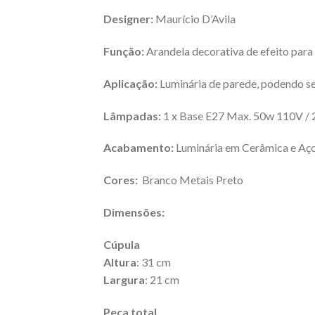
Designer:
Maurício D’Avila
Função:
Arandela decorativa de efeito para 
Aplicação:
Luminária de parede, podendo ser
Lâmpadas:
1 x Base E27 Max. 50w 110V /
Acabamento:
Luminária em Cerâmica e Aç
Cores:
Branco Metais Preto
Dimensões:
Cúpula
Altura
: 31 cm
Largura
: 21 cm
Peça total