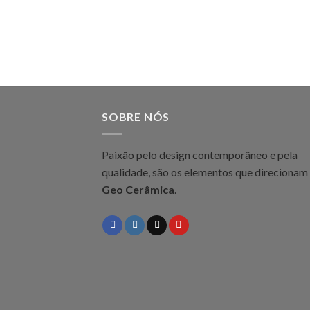
SOBRE NÓS
Paixão pelo design contemporâneo e pela
qualidade, são os elementos que direcionam
Geo Cerâmica
.