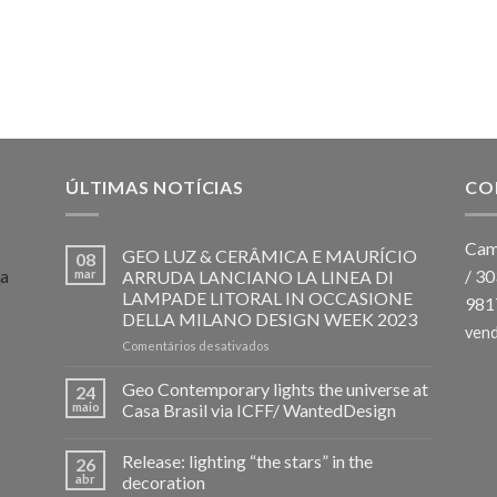
ÚLTIMAS NOTÍCIAS
CO
Cam
GEO LUZ & CERÂMICA E MAURÍCIO
08
 a
/ 3
mar
ARRUDA LANCIANO LA LINEA DI
LAMPADE LITORAL IN OCCASIONE
981
DELLA MILANO DESIGN WEEK 2023
ven
em
Comentários desativados
GEO
LUZ
Geo Contemporary lights the universe at
24
&
maio
Casa Brasil via ICFF/ WantedDesign
CERÂMICA
E
Release: lighting “the stars” in the
MAURÍCIO
26
ARRUDA
abr
decoration
LANCIANO