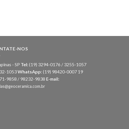
ARANDELAS
Vega Open
NTATE-NOS
pinas - SP
Tel:
(19) 3294-0176 / 3255-1057
032-1053
WhatsApp
:
(19) 98420-0007
19
71-9858 / 98232-9838
E-mail:
das@geoceramica.com.br