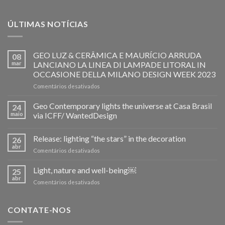
ÚLTIMAS NOTÍCIAS
GEO LUZ & CERÂMICA E MAURÍCIO ARRUDA
08
mar
LANCIANO LA LINEA DI LAMPADE LITORAL IN
OCCASIONE DELLA MILANO DESIGN WEEK 2023
em
Comentários desativados
GEO
LUZ
Geo Contemporary lights the universe at Casa Brasil
24
&
maio
via ICFF/ WantedDesign
CERÂMICA
E
Release: lighting “the stars” in the decoration
MAURÍCIO
26
ARRUDA
abr
em
Comentários desativados
LANCIANO
Release:
LA
lighting
Light, nature and well-being￼
25
LINEA
“the
abr
DI
em
Comentários desativados
stars”
LAMPADE
Light,
in
LITORAL
nature
the
IN
and
CONTATE-NOS
decoration
OCCASIONE
well-
DELLA
being