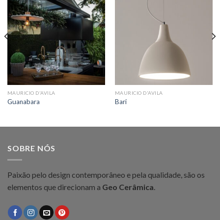
MAURICIO D'AVILA
MAURICIO D'AVILA
Guanabara
Bari
SOBRE NÓS
Paixão pelo design contemporâneo e pela qualidade, são os
elementos que direcionam a
Geo Cerâmica
.