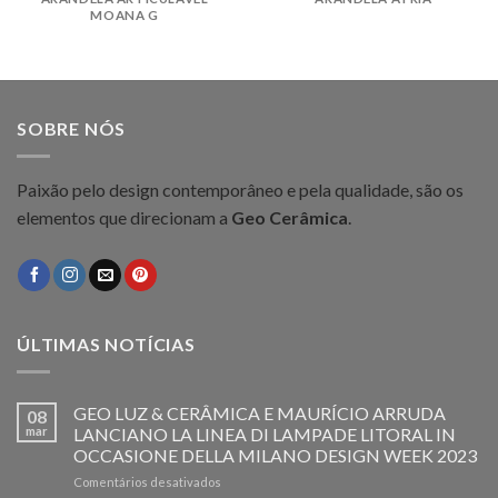
MOANA G
SOBRE NÓS
Paixão pelo design contemporâneo e pela qualidade, são os
elementos que direcionam a
Geo Cerâmica
.
ÚLTIMAS NOTÍCIAS
GEO LUZ & CERÂMICA E MAURÍCIO ARRUDA
08
mar
LANCIANO LA LINEA DI LAMPADE LITORAL IN
OCCASIONE DELLA MILANO DESIGN WEEK 2023
em
Comentários desativados