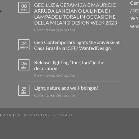
Cam
GEO LUZ & CERÂMICA E MAURÍCIO
08
 a
/ 3
mar
ARRUDA LANCIANO LA LINEA DI
LAMPADE LITORAL IN OCCASIONE
981
DELLA MILANO DESIGN WEEK 2023
ven
em
Comentários desativados
GEO
LUZ
Geo Contemporary lights the universe at
24
&
maio
Casa Brasil via ICFF/ WantedDesign
CERÂMICA
E
Release: lighting “the stars” in the
MAURÍCIO
26
ARRUDA
abr
decoration
LANCIANO
em
Comentários desativados
LA
Release:
LINEA
lighting
Light, nature and well-being￼
25
DI
“the
abr
LAMPADE
em
Comentários desativados
stars”
LITORAL
Light,
in
IN
nature
the
OCCASIONE
and
decoration
DELLA
PROJETOS
NOSSO BLOG
CONTATO
well-
MILANO
being
DESIGN
￼
WEEK
2023